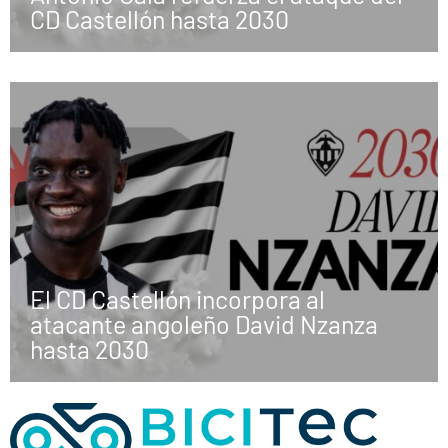
CD Castellón hasta 2030
El CD Castellón incorpora al
atacante angoleño David Nzanza
hasta 2030