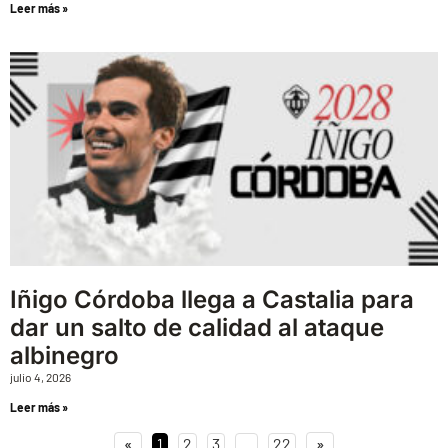
Leer más »
Iñigo Córdoba llega a Castalia para
dar un salto de calidad al ataque
albinegro
julio 4, 2026
Leer más »
«
1
2
3
…
22
»