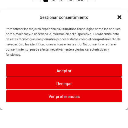
Gestionar consentimiento
Para ofrecer las mejores experiencias, utilizamos tecnologías como las cookies
para almacenar y/o acceder a la información del dispositivo. El consentimiento
de estas tecnologías nos permitirá procesar datos como el comportamiento de
navegación o las identificaciones únicas en este sitio. No consentir o retirar el
consentimiento, puede afectar negativamente a ciertas características y
funciones.
Aceptar
Denegar
Diari la Terreta
Ver preferencias
Diari la Terreta
, un diario digital en el que podrás encontrar noticias de toda la
Comunidad Valenciana, además de noticias de turismo, deportes, fiestas regionales,
festivales y noticias para los más pequeños.
Contacta con nosotros:
prensa@diarilaterreta.com