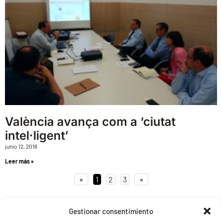
València avança com a ‘ciutat
intel·ligent’
junio 12, 2018
Leer más »
«
1
2
3
»
Gestionar consentimiento