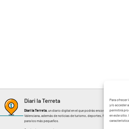
Diari la Terreta
Para ofrecer 
y/o acceder a
permitirá pr
Diari la Terreta
, un diario digital en el que podrás encontrar noticias d
en este sitio
Valenciana, además de noticias de turismo, deportes, fiestas regionales, 
característic
para los más pequeños.