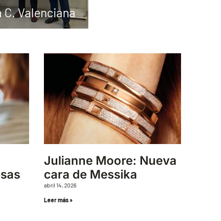
a C. Valenciana
Julianne Moore: Nueva
esas
cara de Messika
abril 14, 2026
Leer más »