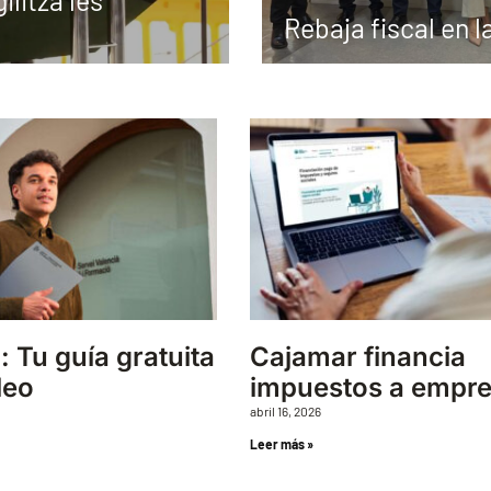
ilitza les
Rebaja fiscal en l
: Tu guía gratuita
Cajamar financia
leo
impuestos a empr
abril 16, 2026
Leer más »