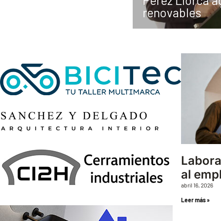
Pérez Llorca ag
renovables
Labora
al emp
abril 16, 2026
Leer más »