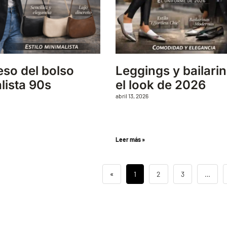
eso del bolso
Leggings y bailarin
lista 90s
el look de 2026
abril 13, 2026
Leer más »
«
1
2
3
…