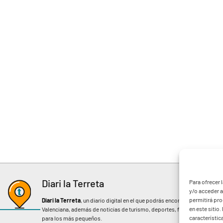
Diari la Terreta
Para ofrecer 
y/o acceder a
permitirá pr
Diari la Terreta
, un diario digital en el que podrás encontrar noticias d
en este sitio
Valenciana, además de noticias de turismo, deportes, fiestas regionales, 
característic
para los más pequeños.