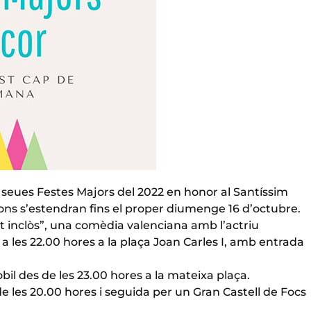
s seues Festes Majors del 2022 en honor al Santíssim
cions s’estendran fins el proper diumenge 16 d’octubre.
t inclòs”, una comèdia valenciana amb l’actriu
 les 22.00 hores a la plaça Joan Carles I, amb entrada
bil des de les 23.00 hores a la mateixa plaça.
de les 20.00 hores i seguida per un Gran Castell de Focs