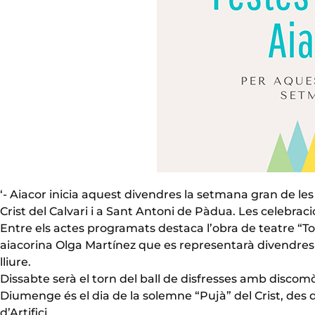
‘- Aiacor inicia aquest divendres la setmana gran de le
Crist del Calvari i a Sant Antoni de Pàdua. Les celebra
Entre els actes programats destaca l’obra de teatre “To
aiacorina Olga Martínez que es representarà divendres a
lliure.
Dissabte serà el torn del ball de disfresses amb discomò
Diumenge és el dia de la solemne “Pujà” del Crist, des 
d’Artifici.