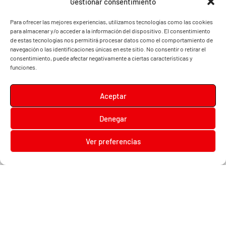
Gestionar consentimiento
Para ofrecer las mejores experiencias, utilizamos tecnologías como las cookies
para almacenar y/o acceder a la información del dispositivo. El consentimiento
de estas tecnologías nos permitirá procesar datos como el comportamiento de
navegación o las identificaciones únicas en este sitio. No consentir o retirar el
consentimiento, puede afectar negativamente a ciertas características y
funciones.
Aceptar
Denegar
Diari la Terreta
Ver preferencias
Diari la Terreta
, un diario digital en el que podrás encontrar noticias de toda la
Comunidad Valenciana, además de noticias de turismo, deportes, fiestas regionales,
festivales y noticias para los más pequeños.
Contacta con nosotros:
prensa@diarilaterreta.com
© 2026 Copyright Diari la terreta |
Aviso legal
|
Política de privacidad
|
Politica de Cookies
|
Diseño Web