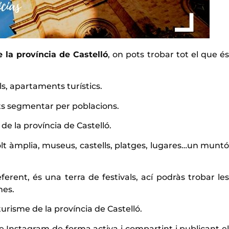
e la província de Castelló
, on pots trobar tot el que é
ls, apartaments turístics.
ots segmentar per poblacions.
 de la província de Castelló.
olt àmplia, museus, castells, platges, lugares…un muntó
ferent, és una terra de festivals, ací podràs trobar les
mes.
turisme de la província de Castelló.
 e Instagram de forma activa i compartint i publicant el