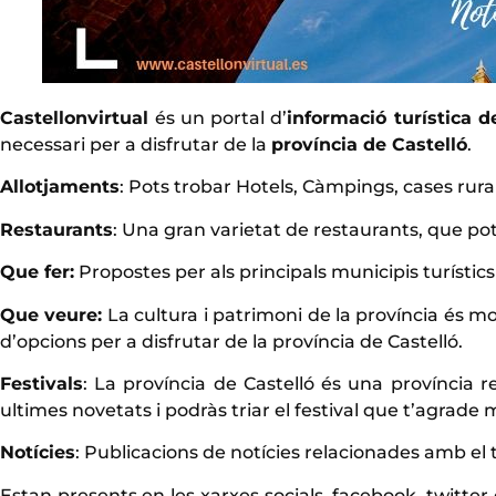
Castellonvirtual
és un portal d’
informació turística d
necessari per a disfrutar de la
província de Castelló
.
Allotjaments
: Pots trobar Hotels, Càmpings, cases rura
Restaurants
: Una gran varietat de restaurants, que p
Que fer
:
Propostes per als principals municipis turístics
Que veure:
La cultura i patrimoni de la província és m
d’opcions per a disfrutar de la província de Castelló.
Festivals
: La província de Castelló és una província re
ultimes novetats i podràs triar el festival que t’agrade 
Notícies
: Publicacions de notícies relacionades amb el 
Estan presents en les xarxes socials, facebook, twitter