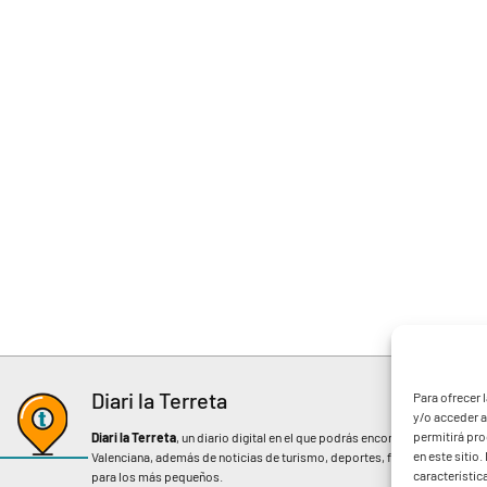
Diari la Terreta
Para ofrecer 
y/o acceder a
permitirá pr
Diari la Terreta
, un diario digital en el que podrás encontrar noticias d
en este sitio
Valenciana, además de noticias de turismo, deportes, fiestas regionales, 
característic
para los más pequeños.