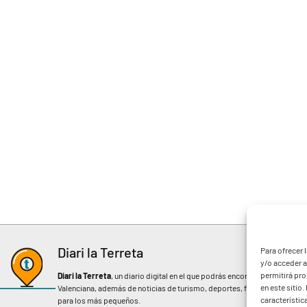
Diari la Terreta
Para ofrecer 
y/o acceder a
permitirá pr
Diari la Terreta
, un diario digital en el que podrás encontrar noticias d
en este sitio
Valenciana, además de noticias de turismo, deportes, fiestas regionales, 
característic
para los más pequeños.