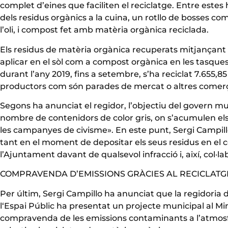
complet d’eines que faciliten el reciclatge. Entre estes
dels residus orgànics a la cuina, un rotllo de bosses c
l’oli, i compost fet amb matèria orgànica reciclada.
Els residus de matèria orgànica recuperats mitjançant 
aplicar en el sòl com a compost orgànica en les tasques 
durant l’any 2019, fins a setembre, s’ha reciclat 7.655,8
productors com són parades de mercat o altres comer
Segons ha anunciat el regidor, l’objectiu del govern mu
nombre de contenidors de color gris, on s’acumulen els 
les campanyes de civisme». En este punt, Sergi Campillo 
tant en el moment de depositar els seus residus en el c
l’Ajuntament davant de qualsevol infracció i, així, col·l
COMPRAVENDA D’EMISSIONS GRÀCIES AL RECICLATG
Per últim, Sergi Campillo ha anunciat que la regidoria 
l‘Espai Públic ha presentat un projecte municipal al Min
compravenda de les emissions contaminants a l’atmosfer