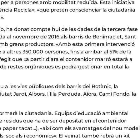
s per a persones amb mobilitat reduïda. Esta iniciativa
ncia Recicla», «que pretén conscienciar la ciutadania
».
llo, ha donat compte hui de les dades de la tercera fase
ada al novembre de 2016 als barris de Benimaclet, Sant
t amb grans productors. «Amb esta primera intervenció
e a altres 350.000 persones, fins a arribar al 51% de la
egit que «a partir d’ara el contenidor marró estarà a
a de restes orgàniques es podrà gestionar en total la
 les vies públiques dels barris del Botànic, la
utat Jardí, Albors, l’Illa Perduda, Aiora, Camí Fondo, la
informarà la ciutadania. Equips d’educació ambiental
 de residus que ha de ser depositat en el contenidor
de paper tacat…), «així com els avantatges del nou model
s, socials i econòmics». El veïnat també rebrà un kit