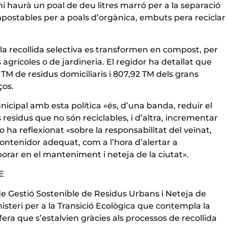
 hi haurà un poal de deu litres marró per a la separació
ompostables per a poals d’orgànica, embuts pera reciclar
la recollida selectiva es transformen en compost, per
agrícoles o de jardineria. El regidor ha detallat que
5 TM de residus domiciliaris i 807,92 TM dels grans
ços.
nicipal amb esta política «és, d’una banda, reduir el
residus que no són reciclables, i d’altra, incrementar
ha reflexionat «sobre la responsabilitat del veïnat,
ontenidor adequat, com a l’hora d’alertar a
aborar en el manteniment i neteja de la ciutat».
E
de Gestió Sostenible de Residus Urbans i Neteja de
isteri per a la Transició Ecològica que contempla la
a que s’estalvien gràcies als processos de recollida