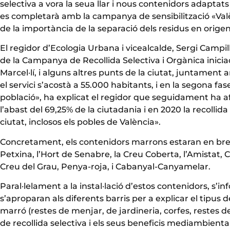
selectiva a vora la seua llar i nous contenidors adaptat
es completarà amb la campanya de sensibilització «Valè
de la importància de la separació dels residus en origen
El regidor d’Ecologia Urbana i vicealcalde, Sergi Campi
de la Campanya de Recollida Selectiva i Orgànica inici
Marcel·lí, i alguns altres punts de la ciutat, juntamen
el servici s’acostà a 55.000 habitants, i en la segona fas
població», ha explicat el regidor que seguidament ha af
l’abast del 69,25% de la ciutadania i en 2020 la recollid
ciutat, inclosos els pobles de València».
Concretament, els contenidors marrons estaran en breu a
Petxina, l’Hort de Senabre, la Creu Coberta, l’Amistat, Ci
Creu del Grau, Penya-roja, i Cabanyal-Canyamelar.
Paral·lelament a la instal·lació d’estos contenidors, s’
s’aproparan als diferents barris per a explicar el tipus
marró (restes de menjar, de jardineria, corfes, restes 
de recollida selectiva i els seus beneficis mediambiental