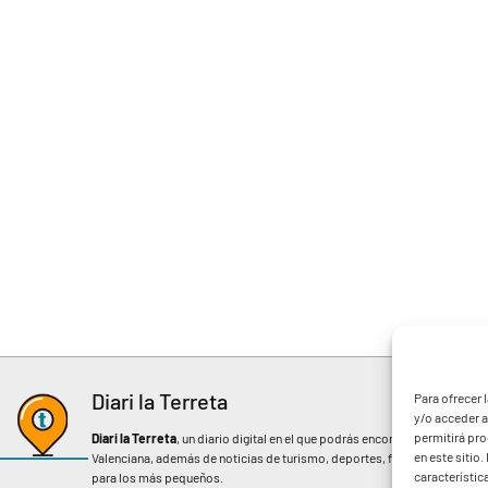
Diari la Terreta
Para ofrecer 
y/o acceder a
permitirá pr
Diari la Terreta
, un diario digital en el que podrás encontrar noticias d
en este sitio
Valenciana, además de noticias de turismo, deportes, fiestas regionales, 
característic
para los más pequeños.