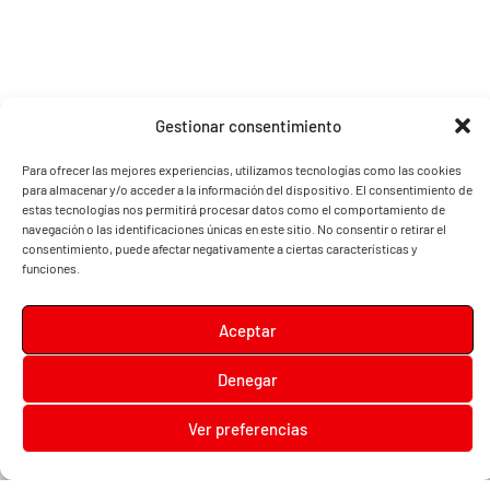
Gestionar consentimiento
Para ofrecer las mejores experiencias, utilizamos tecnologías como las cookies
para almacenar y/o acceder a la información del dispositivo. El consentimiento de
estas tecnologías nos permitirá procesar datos como el comportamiento de
navegación o las identificaciones únicas en este sitio. No consentir o retirar el
consentimiento, puede afectar negativamente a ciertas características y
funciones.
Aceptar
Diari la Terreta
Denegar
Diari la Terreta
, un diario digital en el que podrás encontrar noticias de toda la
Comunidad Valenciana, además de noticias de turismo, deportes, fiestas regionales,
Ver preferencias
festivales y noticias para los más pequeños.
Contacta con nosotros:
prensa@diarilaterreta.com