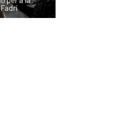
ó per a la
 Fadrí