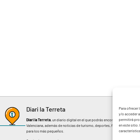
Diari la Terreta
Para ofrecer 
y/o acceder a
permitirá pr
Diari la Terreta
, un diario digital en el que podrás encontrar noticias d
en este sitio
Valenciana, además de noticias de turismo, deportes, fiestas regionales, 
característic
para los más pequeños.