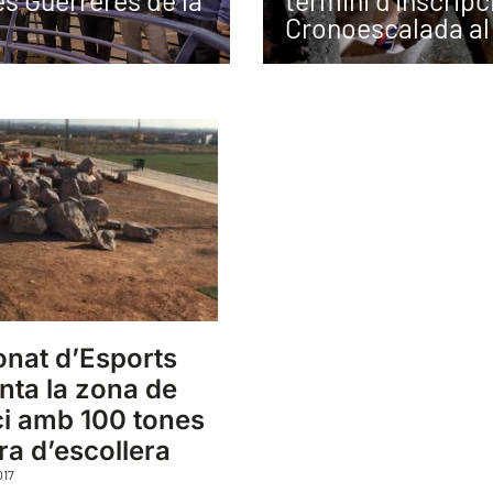
s Guerreres de la
termini d’inscripci
Cronoescalada al
ronat d’Esports
ta la zona de
ici amb 100 tones
ra d’escollera
017