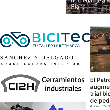
homenatge a le
Plana
El Pat
augmen
trial b
de ped
diciembre 22, 2