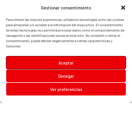
Gestionar consentimiento
Para ofrecer las mejores experiencias, utilizamos tecnologías como las cookies
para almacenar y/o acceder a la información del dispositivo. El consentimiento
de estas tecnologías nos permitirá procesar datos como el comportamiento de
navegación o las identificaciones únicas en este sitio. No consentir o retirar el
consentimiento, puede afectar negativamente a ciertas características y
funciones.
Aceptar
Denegar
Diari la Terreta
Ver preferencias
Diari la Terreta
, un diario digital en el que podrás encontrar noticias de toda la
Comunidad Valenciana, además de noticias de turismo, deportes, fiestas regionales,
festivales y noticias para los más pequeños.
Contacta con nosotros:
prensa@diarilaterreta.com