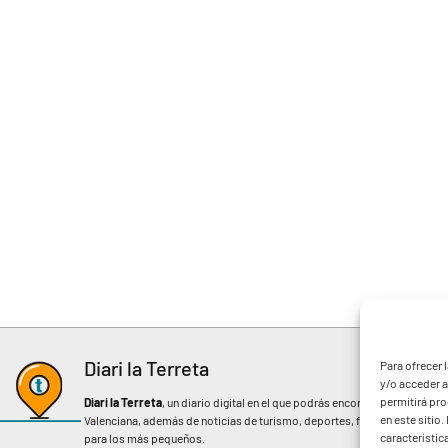
Diari la Terreta
Para ofrecer 
y/o acceder a
permitirá pr
Diari la Terreta
, un diario digital en el que podrás encontrar noticias d
en este sitio
Valenciana, además de noticias de turismo, deportes, fiestas regionales, 
característic
para los más pequeños.