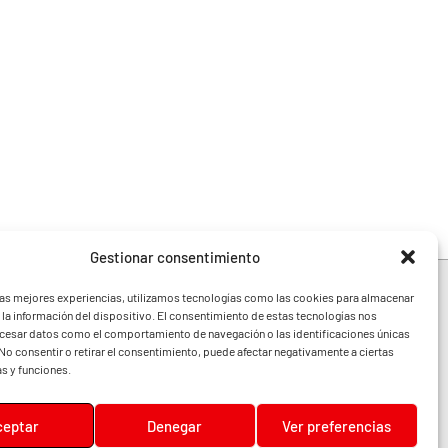
Gestionar consentimiento
las mejores experiencias, utilizamos tecnologías como las cookies para almacenar
 la información del dispositivo. El consentimiento de estas tecnologías nos
ocesar datos como el comportamiento de navegación o las identificaciones únicas
e toda la Comunidad
. No consentir o retirar el consentimiento, puede afectar negativamente a ciertas
festivales y noticias
as y funciones.
ceptar
Denegar
Ver preferencias