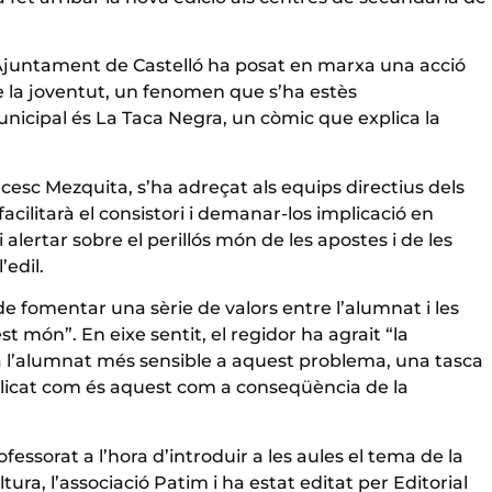
l’Ajuntament de Castelló ha posat en marxa una acció
tre la joventut, un fenomen que s’ha estès
nicipal és La Taca Negra, un còmic que explica la
cesc Mezquita, s’ha adreçat als equips directius dels
cilitarà el consistori i demanar-los implicació en
ertar sobre el perillós món de les apostes i de les
’edil.
de fomentar una sèrie de valors entre l’alumnat i les
món”. En eixe sentit, el regidor ha agrait “la
e a l’alumnat més sensible a aquest problema, una tasca
plicat com és aquest com a conseqüència de la
essorat a l’hora d’introduir a les aules el tema de la
tura, l’associació Patim i ha estat editat per Editorial