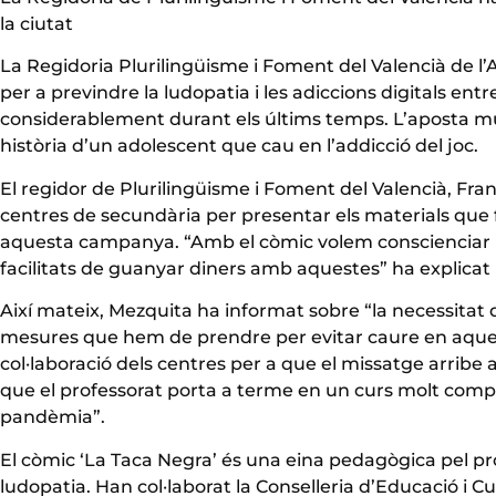
la ciutat
La Regidoria Plurilingüisme i Foment del Valencià de 
per a previndre la ludopatia i les adiccions digitals en
considerablement durant els últims temps. L’aposta mu
història d’un adolescent que cau en l’addicció del joc.
El regidor de Plurilingüisme i Foment del Valencià, Fran
centres de secundària per presentar els materials que fa
aquesta campanya. “Amb el còmic volem conscienciar i al
facilitats de guanyar diners amb aquestes” ha explicat l
Així mateix, Mezquita ha informat sobre “la necessitat 
mesures que hem de prendre per evitar caure en aquest 
col·laboració dels centres per a que el missatge arrib
que el professorat porta a terme en un curs molt com
pandèmia”.
El còmic ‘La Taca Negra’ és una eina pedagògica pel prof
ludopatia. Han col·laborat la Conselleria d’Educació i Cul