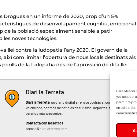
les Drogues en un informe de 2020, prop d’un 5%
característiques de desenvolupament cognitiu, emocional
up de la població especialment sensible a patir
b les noves tecnologies.
a llei contra la ludopatia l’any 2020. El govern de la
, així com limitar l’obertura de nous locals destinats als
 perills de la ludopatia des de l’aprovació de dita llei.
Diari la Terreta
Para ofrecer 
y/o acceder a
permitirá pr
Diari la Terreta
, un diario digital en el que podrás encontrar noticias d
en este sitio
Valenciana, además de noticias de turismo, deportes, fiestas regionales, 
característic
para los más pequeños.
Contacta con nosotros:
prensa@diarilaterreta.com
A