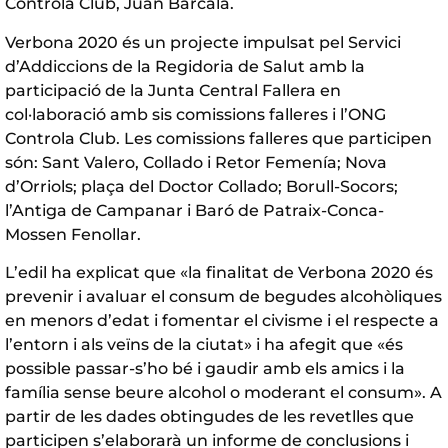
Controla Club, Juan Barcala.
Verbona 2020 és un projecte impulsat pel Servici
d’Addiccions de la Regidoria de Salut amb la
participació de la Junta Central Fallera en
col·laboració amb sis comissions falleres i l’ONG
Controla Club. Les comissions falleres que participen
són: Sant Valero, Collado i Retor Femenía; Nova
d’Orriols; plaça del Doctor Collado; Borull-Socors;
l’Antiga de Campanar i Baró de Patraix-Conca-
Mossen Fenollar.
L’edil ha explicat que «la finalitat de Verbona 2020 és
prevenir i avaluar el consum de begudes alcohòliques
en menors d’edat i fomentar el civisme i el respecte a
l’entorn i als veïns de la ciutat» i ha afegit que «és
possible passar-s’ho bé i gaudir amb els amics i la
família sense beure alcohol o moderant el consum». A
partir de les dades obtingudes de les revetlles que
participen s’elaborarà un informe de conclusions i