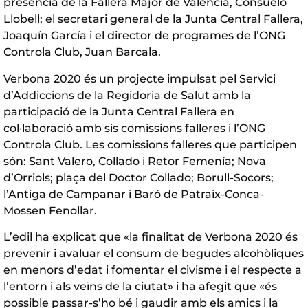
presència de la Fallera Major de València, Consuelo
Llobell; el secretari general de la Junta Central Fallera,
Joaquín García i el director de programes de l’ONG
Controla Club, Juan Barcala.
Verbona 2020 és un projecte impulsat pel Servici
d’Addiccions de la Regidoria de Salut amb la
participació de la Junta Central Fallera en
col·laboració amb sis comissions falleres i l’ONG
Controla Club. Les comissions falleres que participen
són: Sant Valero, Collado i Retor Femenía; Nova
d’Orriols; plaça del Doctor Collado; Borull-Socors;
l’Antiga de Campanar i Baró de Patraix-Conca-
Mossen Fenollar.
L’edil ha explicat que «la finalitat de Verbona 2020 és
prevenir i avaluar el consum de begudes alcohòliques
en menors d’edat i fomentar el civisme i el respecte a
l’entorn i als veïns de la ciutat» i ha afegit que «és
possible passar-s’ho bé i gaudir amb els amics i la