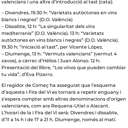
valencians i una altra d’introducció al tast (cata):
– Divendres, 19.30 h: “Varietats autòctones en vins
blancs i negres” (D.O. València)
– Dissabte, 12 h: “La singularitat dels vins
mediterranis” (D.O. València). 13 h: “Varietats
autòctones en vins blancs i negres” (D.O. València).
19.30 h: “Iniciació al tast”, per Vicente López.
– Diumenge, 13 h: “Vermuts valencians” (vermut 4
xavos), a càrrec d’Hélios i Juan Alonso. 12 h:
Presentació del llibre, “Los vinos que pueden cambiar
tu vida”, d’Eva Pizarro.
El regidor de Começ ha assegurat que l’esquema
d’aquesta I Fira del Vi es tornarà a repetir enguany i
s’espera comptar amb altres denominacions d’origen
valencianes, com ara Requena-Utiel o Alacant.
L’horari de la I Fira del Vi serà: Divendres i dissabte,
d’11 a 14 h i de 17 a 21 h. Diumenge, només al matí.