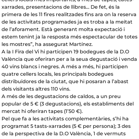
xarrades, presentacions de llibres… De fet, és la
primera de les 11 fires realitzades fins ara on la reserva
de les activitats programades ja es troba a la meitat
de l’aforament. Està generant molta expectació i
estem tenint ja la resposta més espectacular de totes
les mostres”, ha assegurat Martínez.
A la I Fira del Vi hi participen 19 bodegues de la D.O
València que oferiran per a la seua degustació i venda
40 vins blancs i negres. A més a més, hi participen
quatre cellers locals, les principals bodegues
distribuïdores de la ciutat, que hi posaran a l’abast
dels visitants altres 110 vins.
A més de les degustacions de caldos, a un preu
popular de 5 € (3 degustacions), els establiments del
mercat hi oferiran tapes (1’50 €).
Pel que fa a les activitats complementàries, s’hi ha
programat 5 tasts-xarrades (5 € per persona); 3 des
de la perspectiva de la D.O València, 1 de vermuts