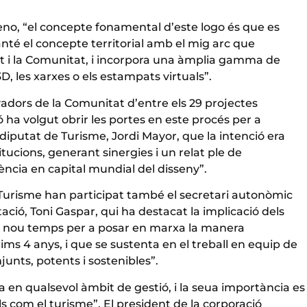
no, “el concepte fonamental d’este logo és que es
anté el concepte territorial amb el mig arc que
tat i la Comunitat, i incorpora una àmplia gamma de
D, les xarxes o els estampats virtuals”.
yadors de la Comunitat d’entre els 29 projectes
 ha volgut obrir les portes en este procés per a
 diputat de Turisme, Jordi Mayor, que la intenció era
tucions, generant sinergies i un relat ple de
lència en capital mundial del disseny”.
a Turisme han participat també el secretari autonòmic
ació, Toni Gaspar, qui ha destacat la implicació dels
un nou temps per a posar en marxa la manera
ms 4 anys, i que se sustenta en el treball en equip de
njunts, potents i sostenibles”.
ia en qualsevol àmbit de gestió, i la seua importància es
 com el turisme”. El president de la corporació