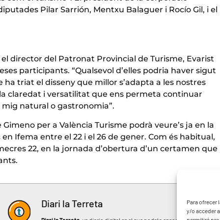
 diputades Pilar Sarrión, Mentxu Balaguer i Rocío Gil, i el
el director del Patronat Provincial de Turisme, Evarist
eses participants. “Qualsevol d’elles podria haver sigut
 ha triat el disseny que millor s’adapta a les nostres
e la claredat i versatilitat que ens permeta continuar
l mig natural o gastronomia”.
Gimeno per a València Turisme podrà veure’s ja en la
 en Ifema entre el 22 i el 26 de gener. Com és habitual,
 dimecres 22, en la jornada d’obertura d’un certamen que
ants.
Diari la Terreta
Para ofrecer 
y/o acceder a
permitirá pr