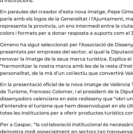
d’institucions.
En paraules del creador d’esta nova imatge, Pepe Gime
parla amb els logos de la Generalitat i l’Ajuntament, m
representa la província, un ens intermedi entre la ciu
colors i formats per a donar resposta a suports com el 3
Gimeno ha sigut seleccionat per l’Associació de Dissen
presentats per empreses del sector, al qual la Diputació
renovar la imatge de la seua marca turística. Explica el
“harmonitzar la nostra marca amb les de la resta d’insti
personalitat, de la mà d’un col·lectiu que convertirà Va
En la presentació oficial de la nova imatge de Valènci
de Turisme, Francesc Colomer, i el president de la Diput
dissenyadors valencians en este redisseny que “obri 
d’entendre el turisme que hem desenvolupat en els últi
totes les institucions per a oferir productes turístics co
Per a Gaspar, “la col·laboració institucional és necessàr
demostra molt especialment en sectors tan transversals