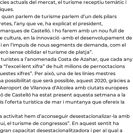
es actuals del mercat, el turisme receptiu temàtic i
iques.
 quan parlem de turisme parlem d’un dels pilars
tes, l’any que ve, ha explicat el president,
comarques de Castelló. I ho farem amb un nou full de
de cultura, en la innovació -amb el desenvolupament de
ts- i en l’impuls de nous segments de demanda, com el
erò sense oblidar el turisme de platja”.
e turistes a l’anomenada Costa de Azahar, que cada any
 “l’excel·lent xifra” de huit milions de pernoctacions
es xifres”. Per això, una de les línies mestres
a possibilitat que serà possible, aquest 2020, gràcies a
’Aeroport de Vilanova d’Alcolea amb ciutats europees
ió de Castelló ha estat present aquesta setmana a la
ís l’oferta turística de mar i muntanya que ofereix la
ta activitat hem d’aconseguir desestacionalizar-la amb
ui, el turisme de congressos”. En aquest sentit ha
an capacitat desestacionalitzadora i per al qual a