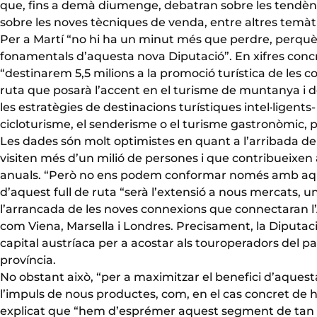
que, fins a demà diumenge, debatran sobre les tendènci
sobre les noves tècniques de venda, entre altres temàt
Per a Martí “no hi ha un minut més que perdre, perquè
fonamentals d’aquesta nova Diputació”. En xifres concre
“destinarem 5,5 milions a la promoció turística de les 
ruta que posarà l’accent en el turisme de muntanya i 
les estratègies de destinacions turístiques intel·ligen
cicloturisme, el senderisme o el turisme gastronòmic, p
Les dades són molt optimistes en quant a l’arribada d
visiten més d’un milió de persones i que contribueixen a
anuals. “Però no ens podem conformar només amb aquest
d’aquest full de ruta “serà l’extensió a nous mercats, un
l’arrancada de les noves connexions que connectaran l
com Viena, Marsella i Londres. Precisament, la Diputac
capital austríaca per a acostar als touroperadors del pa
província.
No obstant això, “per a maximitzar el benefici d’aques
l’impuls de nous productes, com, en el cas concret de h
explicat que “hem d’esprémer aquest segment de tan gr