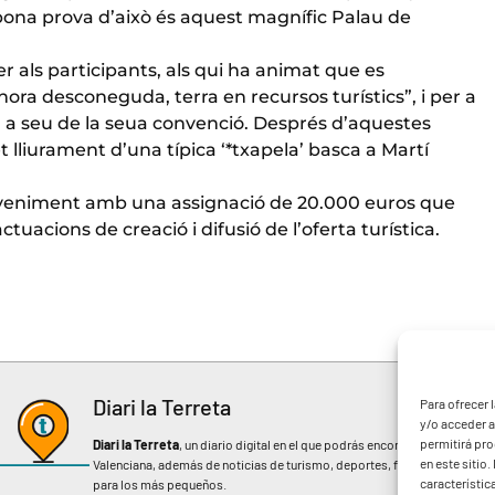
na prova d’això és aquest magnífic Palau de
r als participants, als qui ha animat que es
ra desconeguda, terra en recursos turístics”, i per a
om a seu de la seua convenció. Després d’aquestes
et lliurament d’una típica ‘*txapela’ basca a Martí
deveniment amb una assignació de 20.000 euros que
uacions de creació i difusió de l’oferta turística.
Diari la Terreta
Para ofrecer 
y/o acceder a
permitirá pr
Diari la Terreta
, un diario digital en el que podrás encontrar noticias d
en este sitio
Valenciana, además de noticias de turismo, deportes, fiestas regionales, 
característic
para los más pequeños.