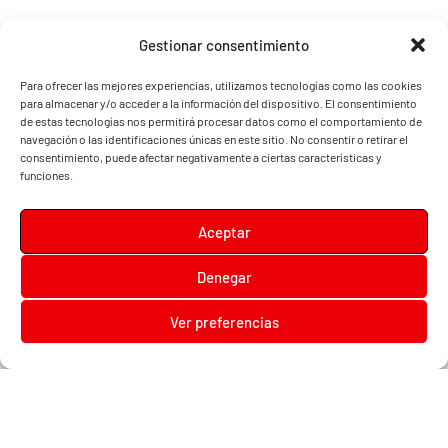
Gestionar consentimiento
Para ofrecer las mejores experiencias, utilizamos tecnologías como las cookies
para almacenar y/o acceder a la información del dispositivo. El consentimiento
de estas tecnologías nos permitirá procesar datos como el comportamiento de
navegación o las identificaciones únicas en este sitio. No consentir o retirar el
consentimiento, puede afectar negativamente a ciertas características y
funciones.
Aceptar
Denegar
Diari la Terreta
Ver preferencias
Diari la Terreta
, un diario digital en el que podrás encontrar noticias de toda la
Comunidad Valenciana, además de noticias de turismo, deportes, fiestas regionales,
festivales y noticias para los más pequeños.
Contacta con nosotros:
prensa@diarilaterreta.com