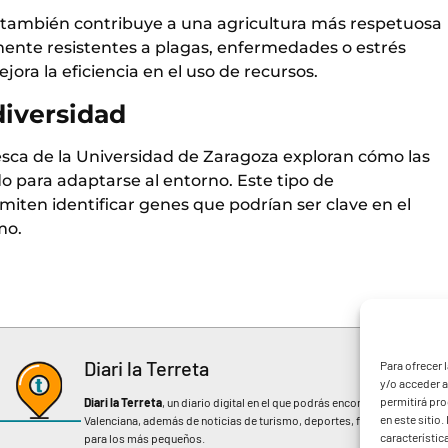
, también contribuye a una agricultura más respetuosa
mente resistentes a plagas, enfermedades o estrés
ora la eficiencia en el uso de recursos.
diversidad
sca de la Universidad de Zaragoza exploran cómo las
 para adaptarse al entorno. Este tipo de
rmiten identificar genes que podrían ser clave en el
mo.
Diari la Terreta
Para ofrecer 
y/o acceder a
permitirá pr
Diari la Terreta
, un diario digital en el que podrás encontrar noticias d
en este sitio
Valenciana, además de noticias de turismo, deportes, fiestas regionales, 
característic
para los más pequeños.