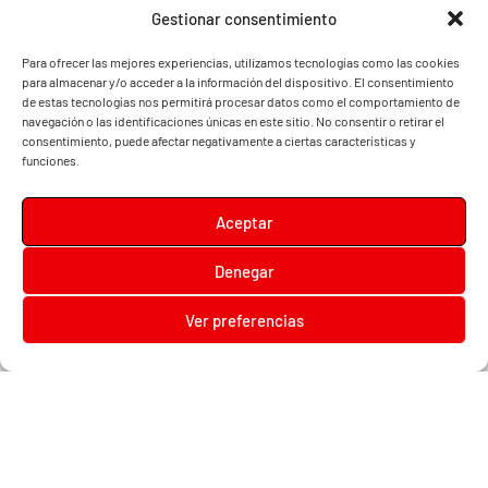
Gestionar consentimiento
Para ofrecer las mejores experiencias, utilizamos tecnologías como las cookies
para almacenar y/o acceder a la información del dispositivo. El consentimiento
de estas tecnologías nos permitirá procesar datos como el comportamiento de
navegación o las identificaciones únicas en este sitio. No consentir o retirar el
consentimiento, puede afectar negativamente a ciertas características y
funciones.
Aceptar
Denegar
Diari la Terreta
Ver preferencias
Diari la Terreta
, un diario digital en el que podrás encontrar noticias de toda la
Comunidad Valenciana, además de noticias de turismo, deportes, fiestas regionales,
festivales y noticias para los más pequeños.
Contacta con nosotros:
prensa@diarilaterreta.com
© 2026 Copyright Diari la terreta |
Aviso legal
|
Política de privacidad
|
Politica de Cookies
|