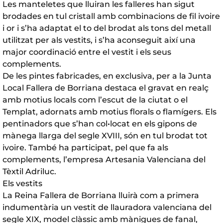
Les manteletes que lluiran les falleres han sigut
brodades en tul cristall amb combinacions de fil ivoire
i or i s’ha adaptat el to del brodat als tons del metall
utilitzat per als vestits, i s’ha aconseguit així una
major coordinació entre el vestit i els seus
complements.
De les pintes fabricades, en exclusiva, per a la Junta
Local Fallera de Borriana destaca el gravat en realç
amb motius locals com l’escut de la ciutat o el
Templat, adornats amb motius florals o flamígers. Els
pentinadors que s’han col•locat en els gipons de
mànega llarga del segle XVIII, són en tul brodat tot
ivoire. També ha participat, pel que fa als
complements, l’empresa Artesania Valenciana del
Tèxtil Adriluc.
Els vestits
La Reina Fallera de Borriana lluirà com a primera
indumentària un vestit de llauradora valenciana del
segle XIX, model clàssic amb mànigues de fanal,