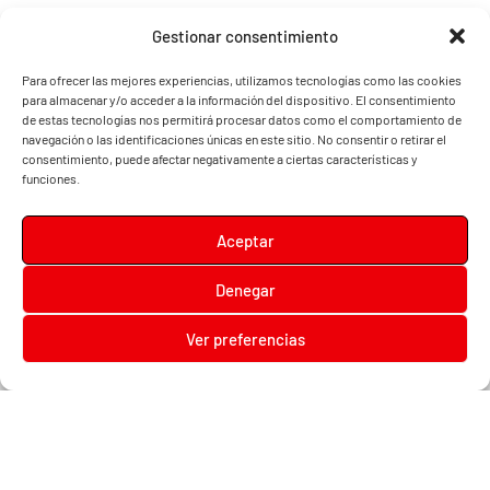
Gestionar consentimiento
Para ofrecer las mejores experiencias, utilizamos tecnologías como las cookies
para almacenar y/o acceder a la información del dispositivo. El consentimiento
de estas tecnologías nos permitirá procesar datos como el comportamiento de
navegación o las identificaciones únicas en este sitio. No consentir o retirar el
consentimiento, puede afectar negativamente a ciertas características y
funciones.
Aceptar
Denegar
Diari la Terreta
Ver preferencias
Diari la Terreta
, un diario digital en el que podrás encontrar noticias de toda la
Comunidad Valenciana, además de noticias de turismo, deportes, fiestas regionales,
festivales y noticias para los más pequeños.
Contacta con nosotros:
prensa@diarilaterreta.com