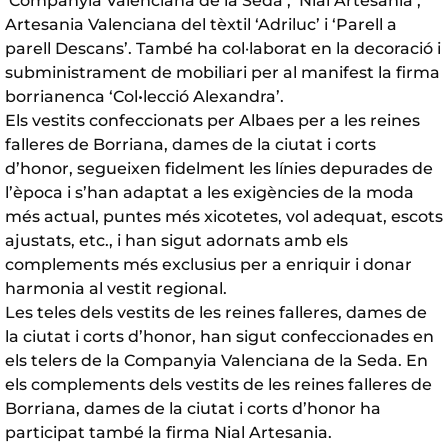
‘Companyia Valenciana de la Seda’, ‘Nial Artesania’,
Artesania Valenciana del tèxtil ‘Adriluc’ i ‘Parell a
parell Descans’. També ha col·laborat en la decoració i
subministrament de mobiliari per al manifest la firma
borrianenca ‘Col•lecció Alexandra’.
Els vestits confeccionats per Albaes per a les reines
falleres de Borriana, dames de la ciutat i corts
d’honor, segueixen fidelment les línies depurades de
l’època i s’han adaptat a les exigències de la moda
més actual, puntes més xicotetes, vol adequat, escots
ajustats, etc., i han sigut adornats amb els
complements més exclusius per a enriquir i donar
harmonia al vestit regional.
Les teles dels vestits de les reines falleres, dames de
la ciutat i corts d’honor, han sigut confeccionades en
els telers de la Companyia Valenciana de la Seda. En
els complements dels vestits de les reines falleres de
Borriana, dames de la ciutat i corts d’honor ha
participat també la firma Nial Artesania.