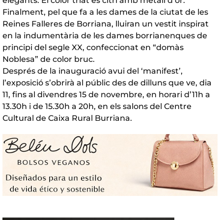
elegants. El color triat és citrí amb metall d’or.
Finalment, pel que fa a les dames de la ciutat de les
Reines Falleres de Borriana, lluiran un vestit inspirat
en la indumentària de les dames borrianenques de
principi del segle XX, confeccionat en “domàs
Noblesa” de color bruc.
Després de la inauguració avui del ‘manifest’,
l’exposició s’obrirà al públic des de dilluns que ve, dia
11, fins al divendres 15 de novembre, en horari d’11h a
13.30h i de 15.30h a 20h, en els salons del Centre
Cultural de Caixa Rural Burriana.