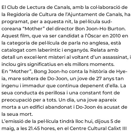
El Club de Lectura de Canals, amb la col·laboració de
la Regidoria de Cultura de l’Ajuntament de Canals, ha
programat, per a aquesta nit, la pel·lícula sud-
coreana “Mother” del director Bon Joon-Ho Burton.
Aquest film, que va ser candidat a l’Òscar en 2010 en
la categoria de pel·lícula de parla no anglesa, està
catalogat com laberíntic i enganyós. Relata amb
detall un excel·lent misteri al voltant d’un assassinat, i
inclou girs significatius en els millors moments.
En “Mother”, Bong Joon-ho conta la història de Hye-
ia, mare soltera de Do-Joon, un jove de 27 anys tan
ingenu i immadur que continua depenent d’ella. La
seua conducta és perillosa i una constant font de
preocupació per a tots. Un dia, una jove apareix
morta a un edifici abandonat i Do-Joon és acusat de
la seua mort.
L’emissió de la pel·lícula tindrà lloc hui, dijous 5 de
maig, a les 21.45 hores, en el Centre Cultural Calixt III