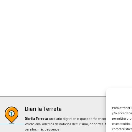
Diari la Terreta
Para ofrecer 
y/o acceder a
permitirá pr
Diari la Terreta
, un diario digital en el que podrás encontrar noticias d
en este sitio
Valenciana, además de noticias de turismo, deportes, fiestas regionales, 
característic
para los más pequeños.