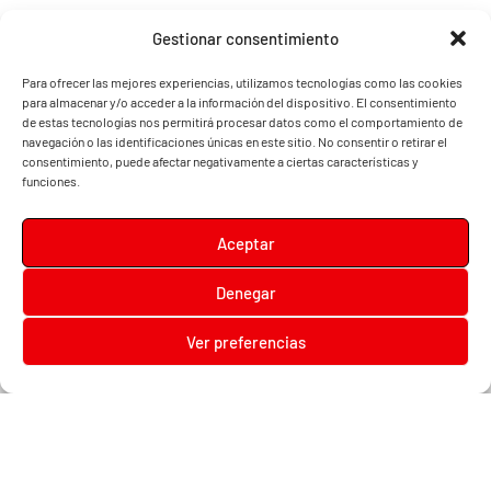
Gestionar consentimiento
Para ofrecer las mejores experiencias, utilizamos tecnologías como las cookies
para almacenar y/o acceder a la información del dispositivo. El consentimiento
de estas tecnologías nos permitirá procesar datos como el comportamiento de
navegación o las identificaciones únicas en este sitio. No consentir o retirar el
consentimiento, puede afectar negativamente a ciertas características y
funciones.
Aceptar
Denegar
Diari la Terreta
Ver preferencias
Diari la Terreta
, un diario digital en el que podrás encontrar noticias de toda la
Comunidad Valenciana, además de noticias de turismo, deportes, fiestas regionales,
festivales y noticias para los más pequeños.
Contacta con nosotros:
prensa@diarilaterreta.com