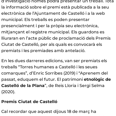
d’investigació només podrà presentar un treball. Tota
la informació sobre el premi està publicada a la seu
electrònica de l’Ajuntament de Castelló i a la web
municipal. Els treballs es poden presentar
presencialment i per la pròpia seu electrònica,
mitjançant el registre municipal. Els guardons es
lliuraran en l’acte públic de proclamació dels Premis
Ciutat de Castelló, per als quals es convocarà els
premiats i les premiades amb antelació.
En les dues darreres edicions, van ser premiats els
treballs “Torres humanes a Castelló i les seues
comarques”, d’Enric Sorribes (2019) i “Aprenem del
passat, eduquem el futur. El patrimoni
etnològic de
Castelló de la Plana
”, de Reis Lloria i Sergi Selma
(2020).
Premis Ciutat de Castelló
Cal recordar que aquest dijous 18 de març ha