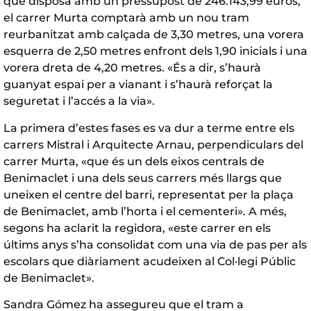
que disposa amb un pressupost de 246.143,99 euros,
el carrer Murta comptarà amb un nou tram
reurbanitzat amb calçada de 3,30 metres, una vorera
esquerra de 2,50 metres enfront dels 1,90 inicials i una
vorera dreta de 4,20 metres. «És a dir, s’haurà
guanyat espai per a vianant i s’haurà reforçat la
seguretat i l’accés a la via».
La primera d’estes fases es va dur a terme entre els
carrers Mistral i Arquitecte Arnau, perpendiculars del
carrer Murta, «que és un dels eixos centrals de
Benimaclet i una dels seus carrers més llargs que
uneixen el centre del barri, representat per la plaça
de Benimaclet, amb l’horta i el cementeri». A més,
segons ha aclarit la regidora, «este carrer en els
últims anys s’ha consolidat com una via de pas per als
escolars que diàriament acudeixen al Col·legi Públic
de Benimaclet».
Sandra Gómez ha assegureu que el tram a