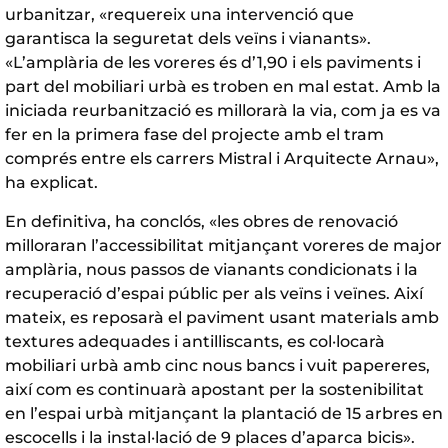
urbanitzar, «requereix una intervenció que
garantisca la seguretat dels veïns i vianants».
«L’amplària de les voreres és d’1,90 i els paviments i
part del mobiliari urbà es troben en mal estat. Amb la
iniciada reurbanització es millorarà la via, com ja es va
fer en la primera fase del projecte amb el tram
comprés entre els carrers Mistral i Arquitecte Arnau»,
ha explicat.
En definitiva, ha conclós, «les obres de renovació
milloraran l’accessibilitat mitjançant voreres de major
amplària, nous passos de vianants condicionats i la
recuperació d’espai públic per als veïns i veïnes. Així
mateix, es reposarà el paviment usant materials amb
textures adequades i antilliscants, es col·locarà
mobiliari urbà amb cinc nous bancs i vuit papereres,
així com es continuarà apostant per la sostenibilitat
en l’espai urbà mitjançant la plantació de 15 arbres en
escocells i la instal·lació de 9 places d’aparca bicis».