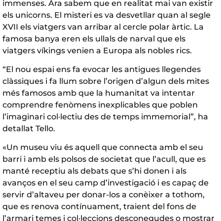
immenses. Ara sabem que en realitat mai van existir
els unicorns. El misteri es va desvetllar quan al segle
XVII els viatgers van arribar al cercle polar àrtic. La
famosa banya eren els ullals de narval que els
viatgers víkings venien a Europa als nobles rics.
“El nou espai ens fa evocar les antigues llegendes
clàssiques i fa llum sobre l’origen d’algun dels mites
més famosos amb que la humanitat va intentar
comprendre fenòmens inexplicables que poblen
l’imaginari col·lectiu des de temps immemorial”, ha
detallat Tello.
«Un museu viu és aquell que connecta amb el seu
barri i amb els polsos de societat que l’acull, que es
manté receptiu als debats que s’hi donen i als
avanços en el seu camp d’investigació i es capaç de
servir d’altaveu per donar-los a conèixer a tothom,
que es renova contínuament, traient del fons de
l’armari temes i col·leccions desconegudes o mostrar