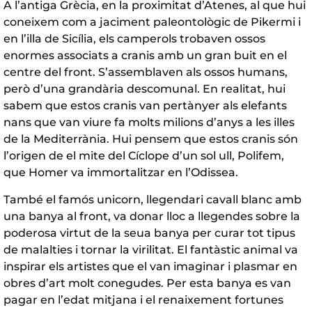
A l’antiga Grècia, en la proximitat d’Atenes, al que hui
coneixem com a jaciment paleontològic de Pikermi i
en l’illa de Sicília, els camperols trobaven ossos
enormes associats a cranis amb un gran buit en el
centre del front. S’assemblaven als ossos humans,
però d’una grandària descomunal. En realitat, hui
sabem que estos cranis van pertànyer als elefants
nans que van viure fa molts milions d’anys a les illes
de la Mediterrània. Hui pensem que estos cranis són
l’origen de el mite del Cíclope d’un sol ull, Polifem,
que Homer va immortalitzar en l’Odissea.
També el famós unicorn, llegendari cavall blanc amb
una banya al front, va donar lloc a llegendes sobre la
poderosa virtut de la seua banya per curar tot tipus
de malalties i tornar la virilitat. El fantàstic animal va
inspirar els artistes que el van imaginar i plasmar en
obres d’art molt conegudes. Per esta banya es van
pagar en l’edat mitjana i el renaixement fortunes