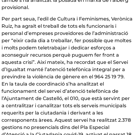
també s’ha analitzat la posada en marxa de l’alberg
provisional.
Per part seua, l’edil de Cultura i Feminismes, Verònica
Ruiz, ha agraït el treball de tots els funcionaris i
personal d’empreses proveïdores de l’administració
per “eixir cada dia a treballar, fer possible que moltes
i molts podem teletrabajar i dedicar esforços a
aconseguir recursos perquè puguem fer front a
aquesta crisi”. Així mateix, ha recordat que el Servei
d’Igualtat manté l’atenció telefònica integral per a
previndre la violència de gènere en el 964 25 19 79.
En la taula de coordinació s’ha analitzat el
funcionament del servei d’atenció telefònica de
l’Ajuntament de Castelló, el 010, que està servint per
a centralitzar i canalitzar tots els serveis municipals
requerits per la ciutadania i derivant a les
corresponents àrees. Aquest servei ha realitzat 2.378
gestions no presencials dins del Pla Especial
d’Atenció a la Ciutadania covid-19, activat el passat 18