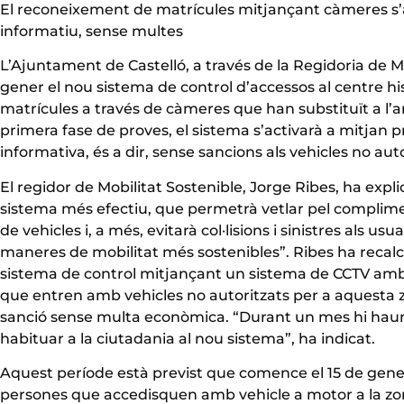
El reconeixement de matrícules mitjançant càmeres s’a
informatiu, sense multes
L’Ajuntament de Castelló, a través de la Regidoria de M
gener el nou sistema de control d’accessos al centre h
matrícules a través de càmeres que han substituït a l’a
primera fase de proves, el sistema s’activarà a mitjan 
informativa, és a dir, sense sancions als vehicles no a
El regidor de Mobilitat Sostenible, Jorge Ribes, ha exp
sistema més efectiu, que permetrà vetlar pel complime
de vehicles i, a més, evitarà col·lisions i sinistres als usu
maneres de mobilitat més sostenibles”. Ribes ha recal
sistema de control mitjançant un sistema de CCTV amb 
que entren amb vehicles no autoritzats per a aquesta z
sanció sense multa econòmica. “Durant un mes hi haurà 
habituar a la ciutadania al nou sistema”, ha indicat.
Aquest període està previst que comence el 15 de gener i f
persones que accedisquen amb vehicle a motor a la zona