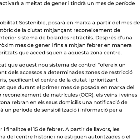
ctivarà a meitat de gener i tindrà un mes de període
obilitat Sostenible, posarà en marxa a partir del mes de
istòric de la ciutat mitjançant reconeixement de
nterior sistema de bolardos retràctils. Després d’una
pròxim mes de gener i fins a mitjan febrer en manera
utoritzats que accedisquen a aquesta zona centre.
licat que aquest nou sistema de control “ofereix un
nt dels accessos a determinades zones de restricció
aris, pacificant el centre de la ciutat i prioritzant
cat que durant el primer mes de posada en marxa del
reconeixement de matrícules (OCR), els veïns i veïnes
ona rebran en els seus domicilis una notificació de
un període de sensibilització i informació per a
inalitze el 15 de febrer. A partir de llavors, les
 del centre històric i no estiguen autoritzades o el