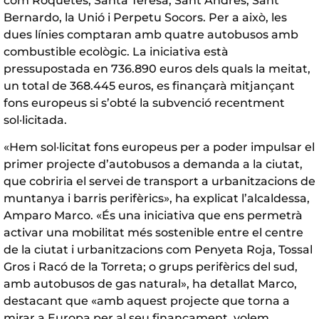
com Roquetes, Santa Teresa, Sant Andrés, Sant
Bernardo, la Unió i Perpetu Socors. Per a això, les
dues línies comptaran amb quatre autobusos amb
combustible ecològic. La iniciativa està
pressupostada en 736.890 euros dels quals la meitat,
un total de 368.445 euros, es finançarà mitjançant
fons europeus si s’obté la subvenció recentment
sol·licitada.
«Hem sol·licitat fons europeus per a poder impulsar el
primer projecte d’autobusos a demanda a la ciutat,
que cobriria el servei de transport a urbanitzacions de
muntanya i barris perifèrics», ha explicat l’alcaldessa,
Amparo Marco. «És una iniciativa que ens permetrà
activar una mobilitat més sostenible entre el centre
de la ciutat i urbanitzacions com Penyeta Roja, Tossal
Gros i Racó de la Torreta; o grups perifèrics del sud,
amb autobusos de gas natural», ha detallat Marco,
destacant que «amb aquest projecte que torna a
mirar a Europa per al seu finançament, volem