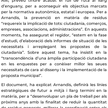
Així, preveu tindre acabat el full de ruta al llarg
d’enguany, per a aconseguir els objectius marcats
per la normativa autonòmica, estatal i europea. Per a
Arnandis, la prevenció en matèria de residus
“requereix la implicació de tots: ciutadania, comerços,
empreses, associacions, administracions”. En aquests
moments, ha assegurat el regidor, “estem en la fase
d’estudi, d’elaboració dels informes de situació de les
necessitats i arreplegant les propostes de la
ciutadania”. Sobre aquest tema, ha insistit en la
“transcendència d’una àmplia participació ciutadana
en les enquestes per a conèixer millor les seues
necessitats de cara al disseny i la implementació de la
proposta municipal”.
El document, ha explicat Arnandis, definirà les línies
estratègiques de futur a mitjà i llarg termini en la
matèria, per a “desenvolupar un pla de treball per als
pròxims anys amb la finalitat de reduir la quantitat
de residus generats, millorar la coordinació entre els