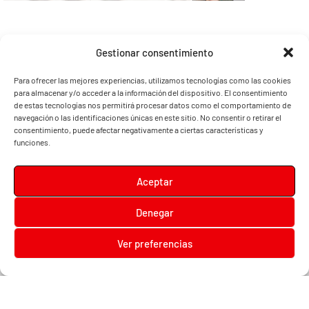
Gestionar consentimiento
Para ofrecer las mejores experiencias, utilizamos tecnologías como las cookies
para almacenar y/o acceder a la información del dispositivo. El consentimiento
de estas tecnologías nos permitirá procesar datos como el comportamiento de
navegación o las identificaciones únicas en este sitio. No consentir o retirar el
consentimiento, puede afectar negativamente a ciertas características y
funciones.
Aceptar
Denegar
Diari la Terreta
Ver preferencias
Diari la Terreta
, un diario digital en el que podrás encontrar noticias de toda la
Comunidad Valenciana, además de noticias de turismo, deportes, fiestas regionales,
festivales y noticias para los más pequeños.
Contacta con nosotros: