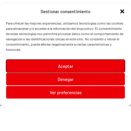
Gestionar consentimiento
Para ofrecer las mejores experiencias, utilizamos tecnologías como las cookies
para almacenar y/o acceder a la información del dispositivo. El consentimiento
de estas tecnologías nos permitirá procesar datos como el comportamiento de
navegación o las identificaciones únicas en este sitio. No consentir o retirar el
consentimiento, puede afectar negativamente a ciertas características y
funciones.
Aceptar
Denegar
Diari la Terreta
Ver preferencias
Diari la Terreta
, un diario digital en el que podrás encontrar noticias de toda la
Comunidad Valenciana, además de noticias de turismo, deportes, fiestas regionales,
festivales y noticias para los más pequeños.
Contacta con nosotros:
prensa@diarilaterreta.com