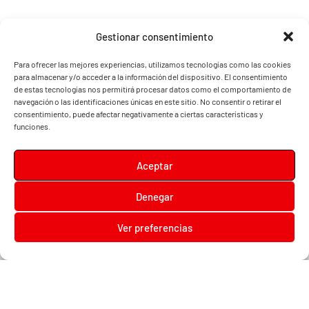
Gestionar consentimiento
Para ofrecer las mejores experiencias, utilizamos tecnologías como las cookies
para almacenar y/o acceder a la información del dispositivo. El consentimiento
de estas tecnologías nos permitirá procesar datos como el comportamiento de
navegación o las identificaciones únicas en este sitio. No consentir o retirar el
consentimiento, puede afectar negativamente a ciertas características y
funciones.
Aceptar
Denegar
Diari la Terreta
Ver preferencias
Diari la Terreta
, un diario digital en el que podrás encontrar noticias de toda la
Comunidad Valenciana, además de noticias de turismo, deportes, fiestas regionales,
festivales y noticias para los más pequeños.
Contacta con nosotros:
prensa@diarilaterreta.com