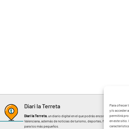
Diari la Terreta
Para ofrecer 
y/o acceder a
permitirá pr
Diari la Terreta
, un diario digital en el que podrás encontrar noticias d
en este sitio
Valenciana, además de noticias de turismo, deportes, fiestas regionales, 
característic
para los más pequeños.