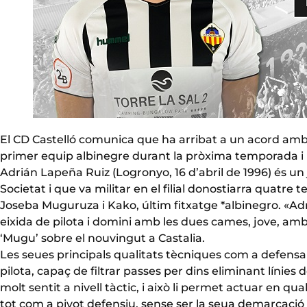
El CD Castelló comunica que ha arribat a un acord amb
primer equip albinegre durant la pròxima temporada i 
Adrián Lapeña Ruiz (Logronyo, 16 d’abril de 1996) és un
Societat i que va militar en el filial donostiarra quatre
Joseba Muguruza i Kako, últim fitxatge *albinegro. «Adr
eixida de pilota i domini amb les dues cames, jove, a
‘Mugu’ sobre el nouvingut a Castalia.
Les seues principals qualitats tècniques com a defensa 
pilota, capaç de filtrar passes per dins eliminant línies d
molt sentit a nivell tàctic, i això li permet actuar en qua
tot com a pivot defensiu, sense ser la seua demarcació 