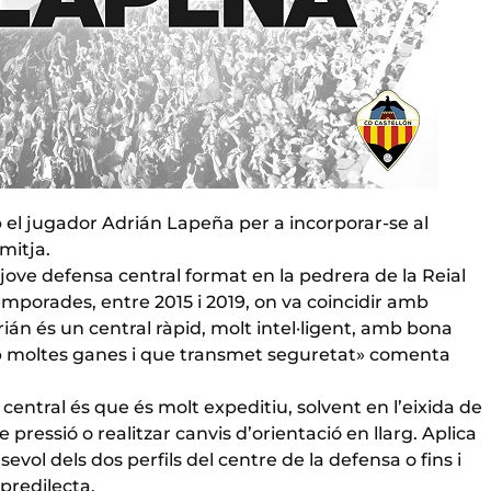
 el jugador Adrián Lapeña per a incorporar-se al
mitja.
 jove defensa central format en la pedrera de la Reial
 temporades, entre 2015 i 2019, on va coincidir amb
ián és un central ràpid, molt intel·ligent, amb bona
mb moltes ganes i que transmet seguretat» comenta
central és que és molt expeditiu, solvent en l’eixida de
e pressió o realitzar canvis d’orientació en llarg. Aplica
lsevol dels dos perfils del centre de la defensa o fins i
predilecta.