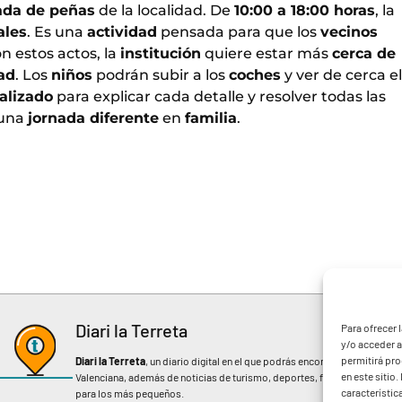
ada de peñas
de la localidad. De
10:00 a 18:00 horas
, la
ales
. Es una
actividad
pensada para que los
vecinos
n estos actos, la
institución
quiere estar más
cerca de
ad
. Los
niños
podrán subir a los
coches
y ver de cerca el
alizado
para explicar cada detalle y resolver todas las
 una
jornada diferente
en
familia
.
Diari la Terreta
Para ofrecer 
y/o acceder a
permitirá pr
Diari la Terreta
, un diario digital en el que podrás encontrar noticias d
en este sitio
Valenciana, además de noticias de turismo, deportes, fiestas regionales, 
característic
para los más pequeños.