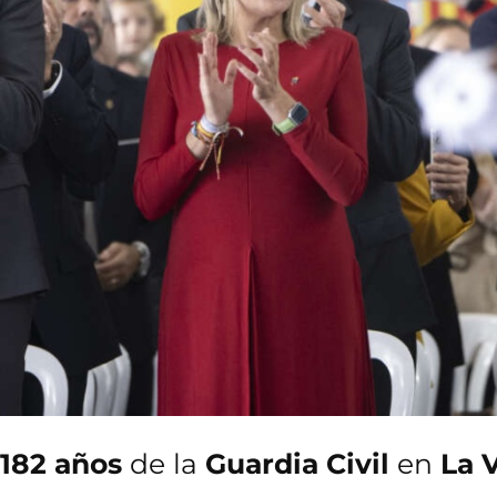
182 años
de la
Guardia Civil
en
La V