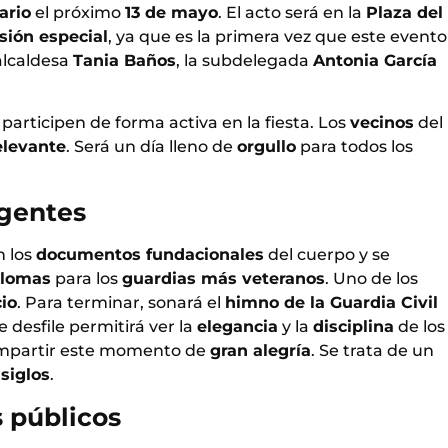
ario
el próximo
13 de mayo
. El acto será en la
Plaza del
sión especial
, ya que es la primera vez que este evento
 alcaldesa
Tania Baños
, la subdelegada
Antonia García
participen de forma activa en la fiesta. Los
vecinos
del
elevante
. Será un día lleno de
orgullo
para todos los
agentes
n los
documentos fundacionales
del cuerpo y se
plomas
para los
guardias más veteranos
. Uno de los
cio
. Para terminar, sonará el
himno de la Guardia Civil
te desfile permitirá ver la
elegancia
y la
disciplina
de los
ompartir este momento de
gran alegría
. Se trata de un
siglos
.
s públicos