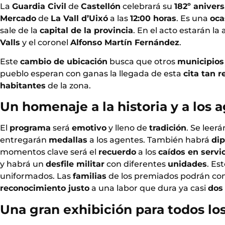
La
Guardia Civil
de
Castellón
celebrará su
182º anivers
Mercado
de
La Vall d’Uixó
a las
12:00 horas
. Es una
oca
sale de la
capital de la provincia
. En el acto estarán la
Valls
y el coronel
Alfonso Martín Fernández
.
Este
cambio de ubicación
busca que otros
municipios
pueblo esperan con ganas la llegada de esta
cita tan r
habitantes
de la zona.
Un homenaje a la historia y a los 
El
programa
será
emotivo
y lleno de
tradición
. Se leerá
entregarán
medallas
a los agentes. También habrá
di
momentos clave será el
recuerdo
a los
caídos en servi
y habrá un
desfile militar
con diferentes
unidades
. Es
uniformados. Las
familias
de los premiados podrán c
reconocimiento justo
a una labor que dura ya casi
dos 
Una gran exhibición para todos lo