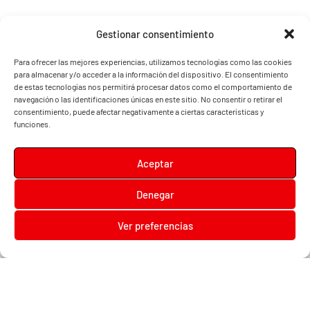
Gestionar consentimiento
Para ofrecer las mejores experiencias, utilizamos tecnologías como las cookies
para almacenar y/o acceder a la información del dispositivo. El consentimiento
de estas tecnologías nos permitirá procesar datos como el comportamiento de
navegación o las identificaciones únicas en este sitio. No consentir o retirar el
consentimiento, puede afectar negativamente a ciertas características y
funciones.
Aceptar
Denegar
Diari la Terreta
Ver preferencias
Diari la Terreta
, un diario digital en el que podrás encontrar noticias de toda la
Comunidad Valenciana, además de noticias de turismo, deportes, fiestas regionales,
festivales y noticias para los más pequeños.
Contacta con nosotros:
prensa@diarilaterreta.com